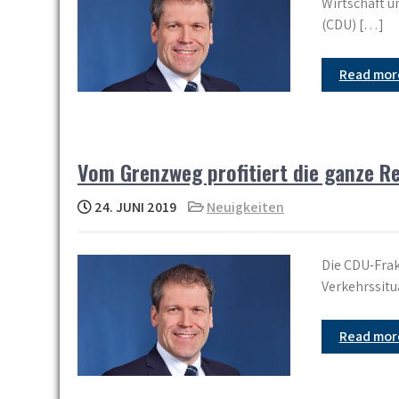
Wirtschaft u
(CDU) […]
Read mo
Vom Grenzweg profitiert die ganze R
24. JUNI 2019
Neuigkeiten
Die CDU-Frak
Verkehrssitu
Read mo