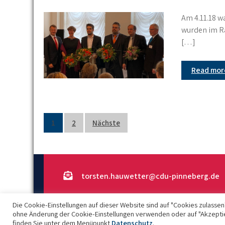
Am 4.11.18 w
wurden im R
[…]
Read mo
Beitragsnavigation
1
2
Nächste
torsten.hauwetter@cdu-pinneberg.de
Die Cookie-Einstellungen auf dieser Website sind auf "Cookies zulassen
ohne Änderung der Cookie-Einstellungen verwenden oder auf "Akzeptier
finden Sie unter dem Menüpunkt
Datenschutz
.