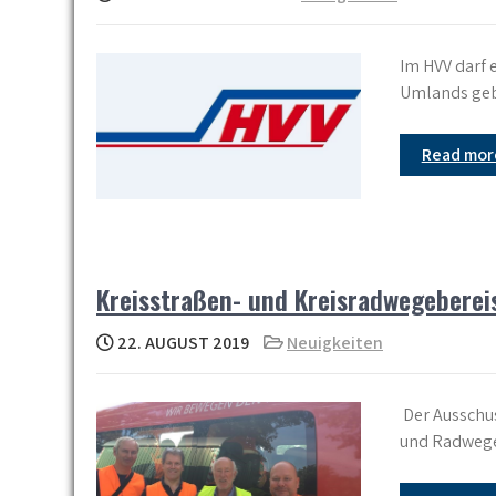
Im HVV darf 
Umlands gebe
Read mo
Kreisstraßen- und Kreisradwegebere
22. AUGUST 2019
Neuigkeiten
Der Ausschus
und Radwege