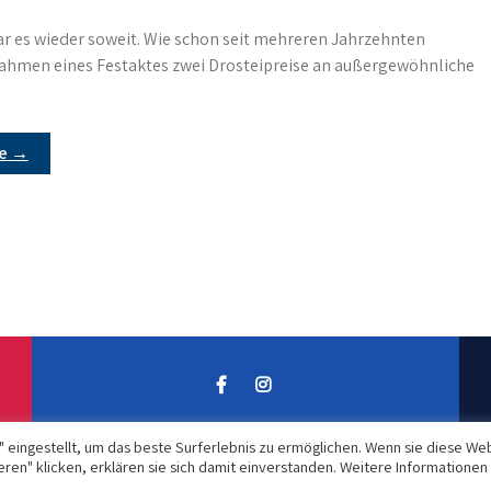
ar es wieder soweit. Wie schon seit mehreren Jahrzehnten
ahmen eines Festaktes zwei Drosteipreise an außergewöhnliche
re →
" eingestellt, um das beste Surferlebnis zu ermöglichen. Wenn sie diese We
en" klicken, erklären sie sich damit einverstanden. Weitere Informationen
Torsten Hauwetter - Theme by Grace Themes