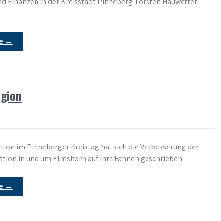
nd Finanzen in der Kreisstadt Pinneberg Torsten Hauwetter
re →
egion
tion im Pinneberger Kreistag hat sich die Verbesserung der
ation in und um Elmshorn auf ihre Fahnen geschrieben.
re →