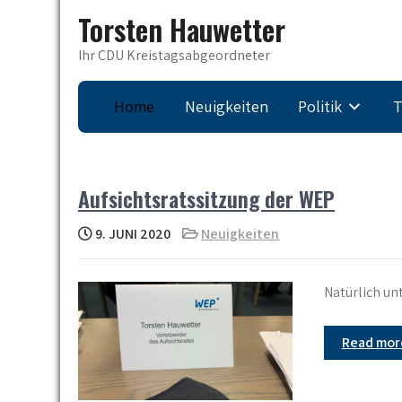
Skip
Torsten Hauwetter
to
content
Ihr CDU Kreistagsabgeordneter
Home
Neuigkeiten
Politik
T
Aufsichtsratssitzung der WEP
9. JUNI 2020
Neuigkeiten
Natürlich un
Read mo